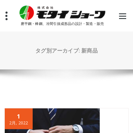
コ
ン
テ
ン
磨平鋼・棒鋼、冷間引抜成形品の設計・製造・販売
ツ
へ
ス
キ
タグ別アーカイブ: 新商品
ッ
プ
1
2月, 2022