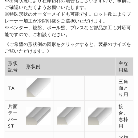
※出荷状況により在庫切れの場合もございますので、事前に
ご確認いただくようお願いいたします。
※特殊形状のオーダーメイドも可能です。ロット数によりプ
レーナー加工か冷間引抜をご選択いただけます。
※ベンター、旋盤、ボール盤、プレスなど部品加工も対応可
能ですので、ご相談ください。
《ご希望の形状例の図形をクリックすると、製品のサイズを
ご覧いただけます。》
形状
主な
形状例
記号
用途
三角
TA
面と
り用
片面
接
テー
合、
パー
窓枠
ST
用
水切