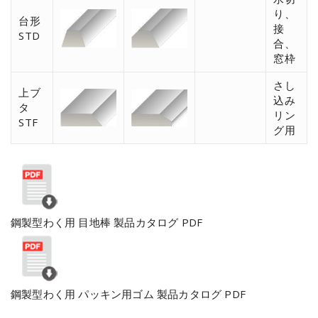
り、
台形
接
STD
合、
窓枠
さし
上ブ
込み
タ
リン
STF
グ用
鋼製型わく用 目地棒 製品カタログ PDF
鋼製型わく用 パッキン用ゴム 製品カタログ PDF