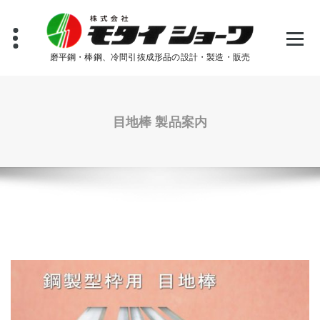
コ
ン
テ
ン
磨平鋼・棒鋼、冷間引抜成形品の設計・製造・販売
ツ
へ
ス
キ
目地棒 製品案内
ッ
プ